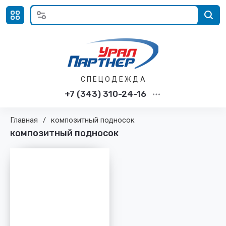
С П Е Ц О Д Е Ж Д А
+7 (343) 310-24-16
Главная
/
композитный подносок
композитный подносок